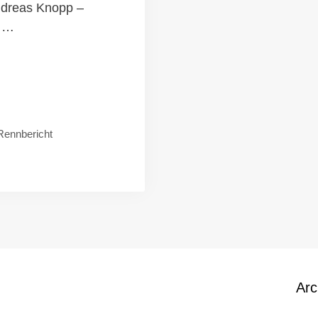
ndreas Knopp –
r …
Rennbericht
Arc