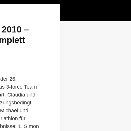
2010 –
mplett
der 26.
as 3-force Team
art. Claudia und
tzungsbedingt
, Michael und
iathlon für
ebnisse: 1. Simon