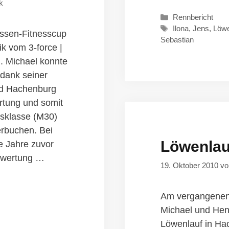
k
Kategorien
Rennbericht
Schlagwörter
Ilona
,
Jens
,
Löwe
assen-Fitnesscup
Sebastian
k vom 3-force |
h. Michael konnte
 dank seiner
nd Hachenburg
tung und somit
rsklasse (M30)
erbuchen. Bei
Löwenlau
e Jahre zuvor
twertung …
19. Oktober 2010
v
Am vergangenen
Michael und Hend
Löwenlauf in Hac