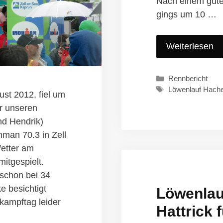
Nach einem gute
gings um 10 …
Weiterlesen
Kategorien
Rennbericht
Schlagwörter
Löwenlauf Hach
st 2012, fiel um
ür unseren
nd Hendrik)
nman 70.3 in Zell
etter am
itgespielt.
schon bei 34
e besichtigt
Löwenlau
kampftag leider
Hattrick 