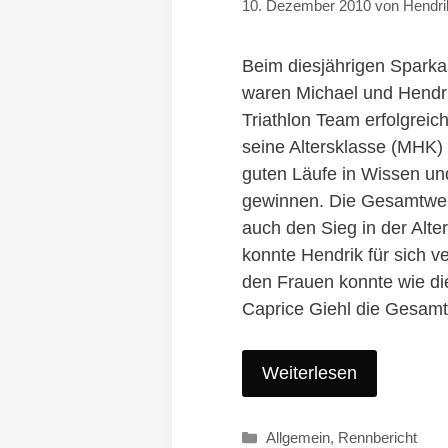
10. Dezember 2010
von
Hendri
Beim diesjährigen Spark
waren Michael und Hendri
Triathlon Team erfolgreic
seine Altersklasse (MHK)
guten Läufe in Wissen u
gewinnen. Die Gesamtwer
auch den Sieg in der Alte
konnte Hendrik für sich v
den Frauen konnte wie di
Caprice Giehl die Gesam
Weiterlesen
Kategorien
Allgemein
,
Rennbericht