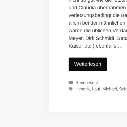
nicht so gut wie die letzt
und Claudia übernahmen
verletzungsbedingt die Be
allem bei der männlichen
waren die üblichen Verdä
Meyer, Dirk Schmidt, Seb
Kaiser etc.) ebenfalls …
Weiterlesen
Kategorien
Rennbericht
Schlagwörter
Hendrik
,
Lauf
,
Michael
,
Seb