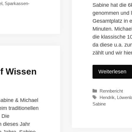
el
,
Sparkassen-
Sabine hat die 6
genommen und l
Gesamtplatz in e
Minuten. Michael
die klassische 
da diese u.a. z
zählt und wir hi
f Wissen
Weiterlesen
Kategorien
Rennbericht
Schlagwörter
Hendrik
,
Löwenl
abine & Michael
Sabine
im traditionellen
 Die
 dieses Jahr