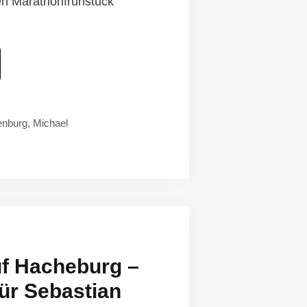
n Marathonfrühstück
enburg
,
Michael
f Hacheburg –
für Sebastian