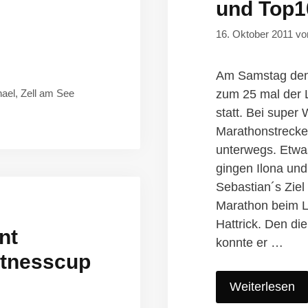
und Top1
16. Oktober 2011
v
Am Samstag den 
zum 25 mal der 
hael
,
Zell am See
statt. Bei super
Marathonstrecke
unterwegs. Etwa
gingen Ilona und
Sebastian´s Ziel
Marathon beim L
Hattrick. Den di
nt
konnte er …
itnesscup
Weiterlesen