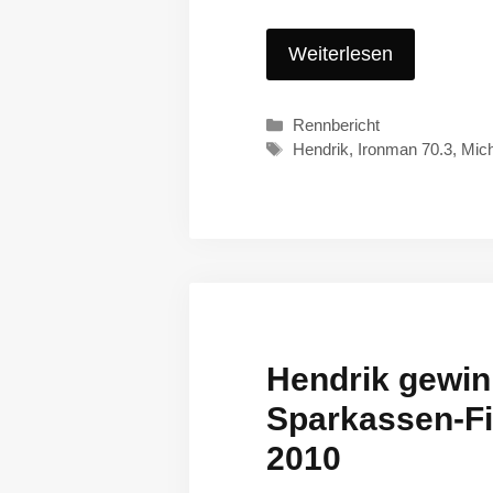
Weiterlesen
Kategorien
Rennbericht
Schlagwörter
Hendrik
,
Ironman 70.3
,
Mic
Hendrik gewin
Sparkassen-F
2010