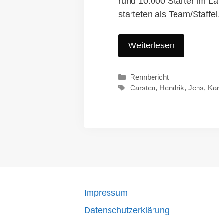
rund 10.000 Starter im Läu
starteten als Team/Staffe
Weiterlesen
Kategorien
Rennbericht
Schlagwörter
Carsten
,
Hendrik
,
Jens
,
Kar
Impressum
Datenschutzerklärung