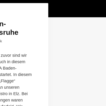
n-
sruhe
ik
zuvor sind wir
uch in diesem
A Baden-
tartet. In diesem
 „Flagge“
an unseren
tro in Elz. Bei
ungen waren