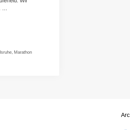
ferfeld. Wir
l. …
lsruhe
,
Marathon
Arc