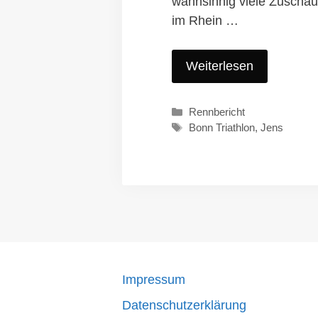
wahnsinnig viele Zuscha
im Rhein …
Weiterlesen
Kategorien
Rennbericht
Schlagwörter
Bonn Triathlon
,
Jens
Impressum
Datenschutzerklärung