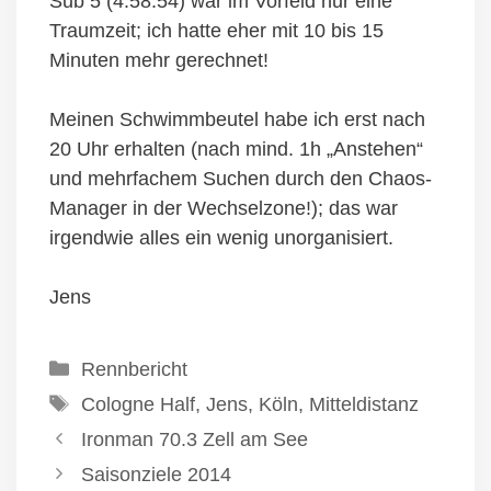
Sub 5 (4:58:54) war im Vorfeld nur eine
Traumzeit; ich hatte eher mit 10 bis 15
Minuten mehr gerechnet!
Meinen Schwimmbeutel habe ich erst nach
20 Uhr erhalten (nach mind. 1h „Anstehen“
und mehrfachem Suchen durch den Chaos-
Manager in der Wechselzone!); das war
irgendwie alles ein wenig unorganisiert.
Jens
Kategorien
Rennbericht
Schlagwörter
Cologne Half
,
Jens
,
Köln
,
Mitteldistanz
Ironman 70.3 Zell am See
Saisonziele 2014